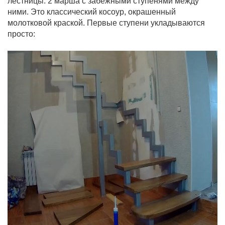
лестницы: 2 марша с забежными ступенями между
ними. Это классический косоур, окрашенный
молотковой краской.
Первые ступени укладываются
просто: