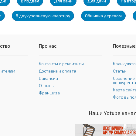
едж
В подвал
Для бани
Для дачи
На вто
е
В двухуровневую квартиру
Обшивка деревом
ство
Про нас
Полезные
Контакты и реквизиты
Калькулято
оителям
Доставка и оплата
Статьи
Вакансии
Сравнение 
конкурент
Отзывы
Карта сайт
Франшиза
Фото выпо
Наши Yotube кана