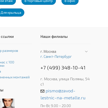
рой этаж
В торговый центр
В офис
Для крыльца
 ссылки
Наши филиалы
р размеров
г. Москва
г. Санкт-Петербург
нас с 100
ами
+7 (499) 348-10-41
а
лненных монтажей
г. Москва, улица Поляны, 54
с1
лы
pismo@zavod-
lestnic-na-metalle.ru
Пн-Вс 9.00 – 20.00