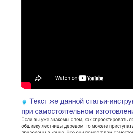
Текст же данной статьи-инстру
при самостоятельном изготовлен
Если вы уже знакомы с тем, как спроектировать л
обшивку лестницы деревом, то можете приступать
приведены в конце. Все они помогут вам самостоя