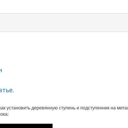
и
тье.
как установить деревянную ступень и подступенник на мета
ока: