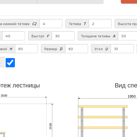
на нижней тетиве
C2
Тетива
T
Высота п
Выступ
F
Толщина тетивы
A
ивой
H
Размер
D
Угол
U
ж
теж лестницы
Вид сп