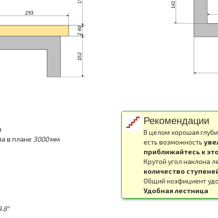
Рекомендации
м
В целом хорошая глуби
ма в плане
3000
мм
есть возможность
уве
приближайтесь к эт
Крутой угол наклона л
количество ступене
Общий коэфициент удо
Удобная лестница
.8°