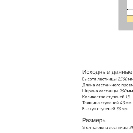
Исходные данные
Высота лестницы
2500
м
Длина лестничного прое
Ширина лестницы
900
мм
Количество ступеней
13
Толщина ступеней
40
мм
Выступ ступеней
30
мм
Размеры
Угол наклона лестницы
39