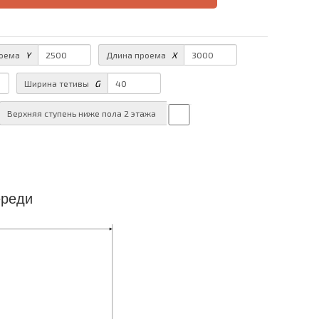
роема
Y
Длина проема
X
Ширина тетивы
G
Верхняя ступень ниже пола 2 этажа
ереди