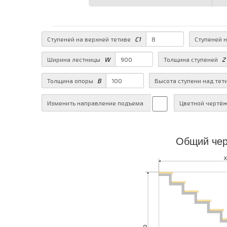
Ступеней на верхней тетиве
C1
Ступеней 
Ширина лестницы
W
Толщина ступеней
Z
Толщина опоры
B
Высота ступени над тет
Изменить направление подъема
Цветной чертё
Общий чер