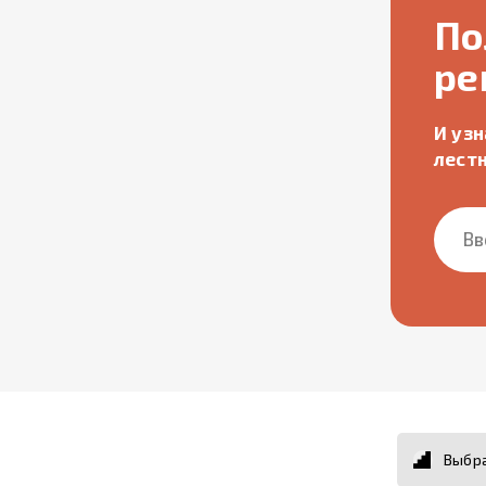
По
ре
И уз
лест
Выбра