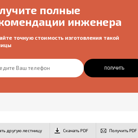
лучите полные
комендации инженера
найте точную стоимость изготовления такой
ницы
ПОЛУЧИТЬ
ть другую лестницу
Скачать PDF
Получить PDF 