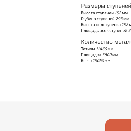
Размеры ступене
Высота ступеней
152
мм
Глубина ступеней
293
мм
Высота подступенка
152
Площадь всех ступеней
3
Количество метал
Тетивы
11460
мм
Площадка
3600
мм
Всего
15060
мм