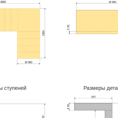
ы ступеней
Размеры дета