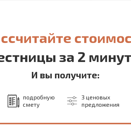
ссчитайте стоимо
естницы за 2 мину
И вы получите:
подробную
3 ценовых
смету
предложения