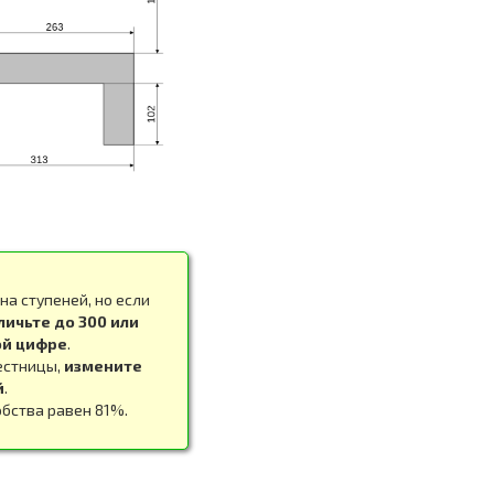
на ступеней, но если
личьте до 300 или
ой цифре
.
естницы,
измените
й
.
бства равен 81%.