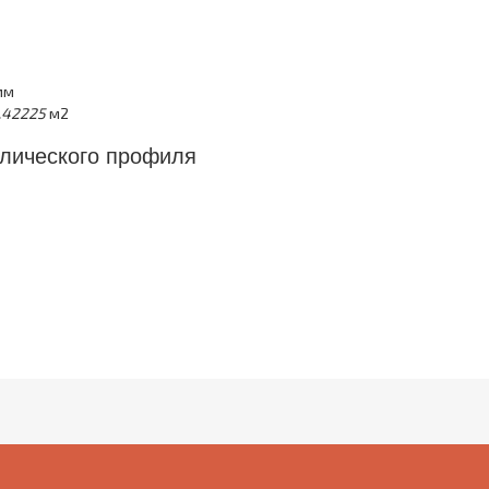
й
мм
.42225
м2
лического профиля