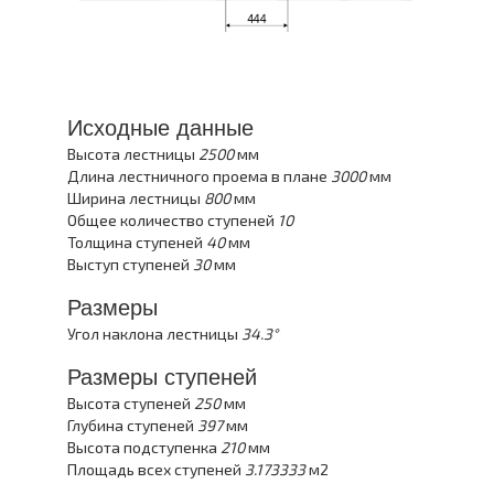
Исходные данные
Высота лестницы
2500
мм
Длина лестничного проема в плане
3000
мм
Ширина лестницы
800
мм
Общее количество ступеней
10
Толщина ступеней
40
мм
Выступ ступеней
30
мм
Размеры
Угол наклона лестницы
34.3°
Размеры ступеней
Высота ступеней
250
мм
Глубина ступеней
397
мм
Высота подступенка
210
мм
Площадь всех ступеней
3.173333
м2